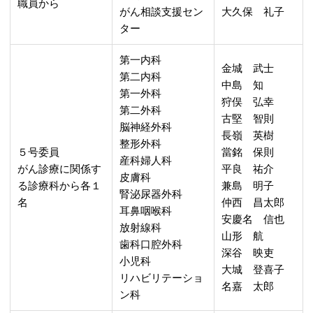
職員から
がん相談支援セン
大久保 礼子
ター
第一内科
金城 武士
第二内科
中島 知
第一外科
狩俣 弘幸
第二外科
古堅 智則
脳神経外科
長嶺 英樹
整形外科
５号委員
當銘 保則
産科婦人科
がん診療に関係す
平良 祐介
皮膚科
る診療科から各１
兼島 明子
腎泌尿器外科
名
仲西 昌太郎
耳鼻咽喉科
安慶名 信也
放射線科
山形 航
歯科口腔外科
深谷 映吏
小児科
大城 登喜子
リハビリテーショ
名嘉 太郎
ン科