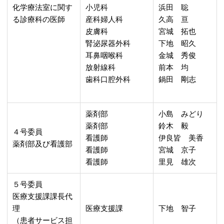
化学療法室に関す
小児科
浜田 聡
る診療科の医師
産科婦人科
久高 亘
皮膚科
宮城 拓也
腎泌尿器外科
下地 昭久
耳鼻咽喉科
金城 秀俊
放射線科
前本 均
歯科口腔外科
鍋田 剛志
薬剤部
小島 みどり
薬剤部
鈴木 毅
４号委員
看護師
伊良皆 美香
薬剤部及び看護部
看護師
宮城 京子
看護師
里見 雄次
５号委員
医療支援課課長代
理
医療支援課
下地 智子
（患者サービス担