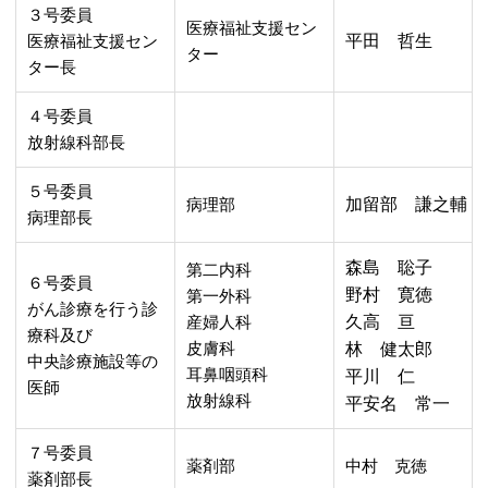
３号委員
医療福祉支援セン
医療福祉支援セン
平田 哲生
ター
ター長
４号委員
放射線科部長
５号委員
病理部
加留部 謙之輔
病理部長
森島 聡子
第二内科
６号委員
野村 寛徳
第一外科
がん診療を行う診
産婦人科
久高 亘
療科及び
皮膚科
林 健太郎
中央診療施設等の
耳鼻咽頭科
平川 仁
医師
放射線科
平安名 常一
７号委員
薬剤部
中村 克徳
薬剤部長