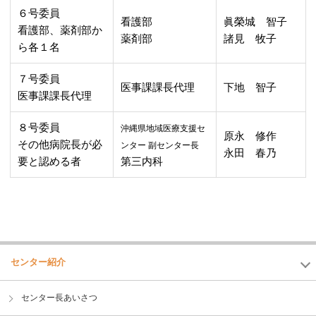
６号委員
看護部
眞榮城 智子
看護部、薬剤部か
薬剤部
諸見 牧子
ら各１名
７号委員
医事課課長代理
下地 智子
医事課課長代理
８号委員
沖縄県地域医療支援セ
原永 修作
その他病院長が必
ンター 副センター長
永田 春乃
要と認める者
第三内科
センター紹介
センター長あいさつ