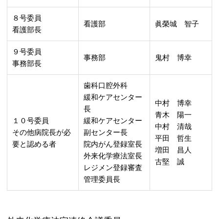
８号委員
看護部
眞榮城 智子
看護部長
９号委員
事務部
鬼村 博幸
事務部長
歯科口腔外科
緩和ケアセンター
中村 博幸
長
青木 陽一
１０号委員
緩和ケアセンター
中村 清哉
その他病院長が必
副センター長
平田 哲生
要と認める者
院内がん登録室長
増田 昌人
外来化学療法室長
古堅 誠
レジメン登録審査
管理委員長