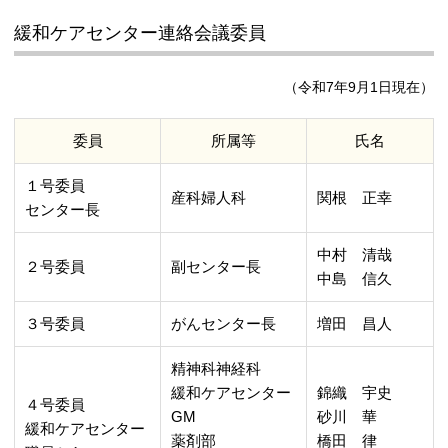
緩和ケアセンター連絡会議委員
（令和7年9月1日現在）
委員
所属等
氏名
１号委員
産科婦人科
関根 正幸
センター長
中村 清哉
２号委員
副センター長
中島 信久
３号委員
がんセンター長
増田 昌人
精神科神経科
緩和ケアセンター
錦織 宇史
４号委員
GM
砂川 華
緩和ケアセンター
薬剤部
橋田 律