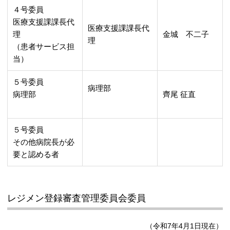
４号委員
医療支援課課長代
医療支援課課長代
理
金城 不二子
理
（患者サービス担
当）
５号委員
病理部
病理部
齊尾 征直
５号委員
その他病院長が必
要と認める者
レジメン登録審査管理委員会委員
（令和7年4月1日現在）