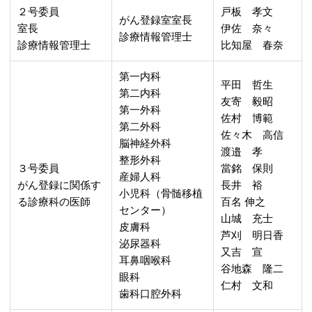
２号委員
戸板 孝文
がん登録室室長
室長
伊佐 奈々
診療情報管理士
診療情報管理士
比知屋 春奈
第一内科
平田 哲生
第二内科
友寄 毅昭
第一外科
佐村 博範
第二外科
佐々木 高信
脳神経外科
渡邉 孝
整形外科
３号委員
當銘 保則
産婦人科
がん登録に関係す
長井 裕
小児科（骨髄移植
る診療科の医師
百名 伸之
センター）
山城 充士
皮膚科
芦刈 明日香
泌尿器科
又吉 宣
耳鼻咽喉科
谷地森 隆二
眼科
仁村 文和
歯科口腔外科