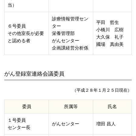
当）
診療情報管理セン
平田 哲生
６号委員
ター
小橋川 広樹
その他室長が必要
栄養管理部
大久保 礼子
と認める者
がんセンター
國場 真由美
企画課経営分析係
がん登録室連絡会議委員
（平成２８年１月２５日現在）
委員
所属等
氏名
１号委員
がんセンター
増田 昌人
センター長