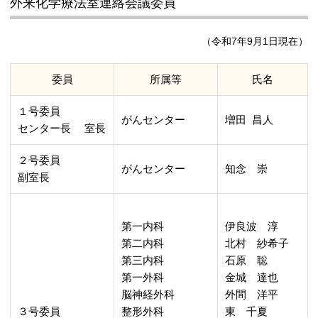
外来化学療法室連絡会議委員
（令和7年9月1日現在）
委員
所属等
氏名
１号委員
がんセンター
増田 昌人
センター長 室長
２号委員
がんセンター
知念 崇
副室長
第一内科
伊良波 淳
第二内科
北村 紗希子
第三内科
石原 聡
第一外科
金城 達也
脳神経外科
外間 洋平
３号委員
整形外科
東 千夏