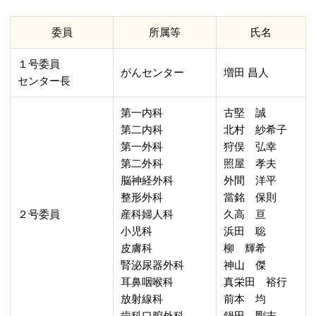
委員
所属等
氏名
１号委員
がんセンター
増田 昌人
センター長
第一内科
古堅 誠
第二内科
北村 紗希子
第一外科
狩俣 弘幸
第二外科
照屋 孝夫
脳神経外科
外間 洋平
整形外科
當銘 保則
２号委員
産科婦人科
久高 亘
小児科
浜田 聡
皮膚科
柳 輝希
腎泌尿器外科
神山 傑
耳鼻咽喉科
真栄田 裕行
放射線科
前本 均
歯科口腔外科
鍋田 剛志