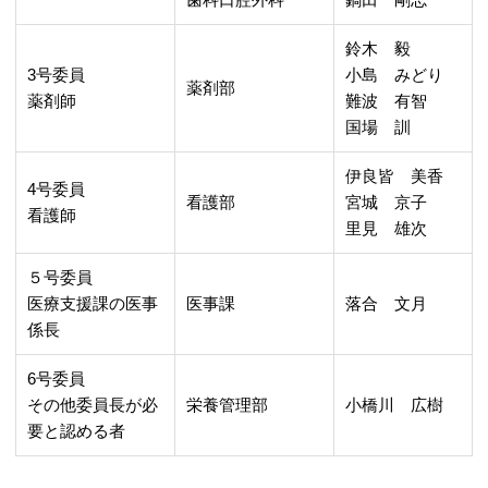
鈴木 毅
3号委員
小島 みどり
薬剤部
薬剤師
難波 有智
国場 訓
伊良皆 美香
4号委員
看護部
宮城 京子
看護師
里見 雄次
５号委員
医療支援課の医事
医事課
落合 文月
係長
6号委員
その他委員長が必
栄養管理部
小橋川 広樹
要と認める者